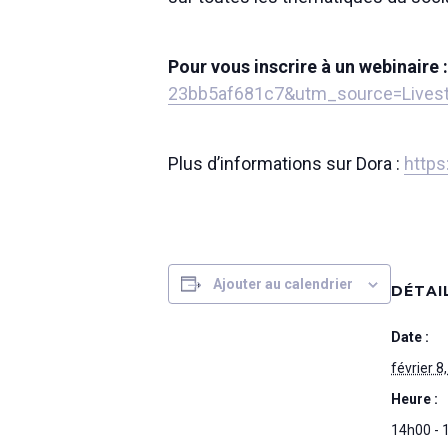
Pour vous inscrire à un webinaire 
23bb5af681c7&utm_source=Live
Plus d’informations sur Dora :
https
Ajouter au calendrier
DÉTAI
Date :
février 8
Heure :
14h00 - 