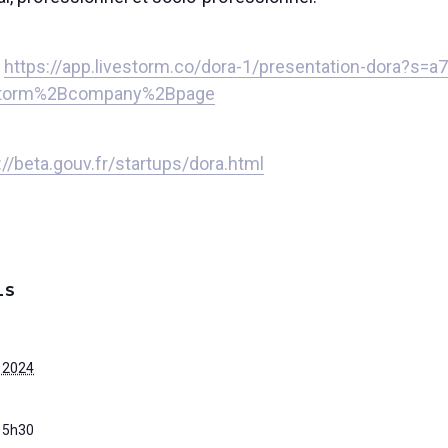
:
https://app.livestorm.co/dora-1/presentation-dora?s=
storm%2Bcompany%2Bpage
://beta.gouv.fr/startups/dora.html
LS
, 2024
15h30