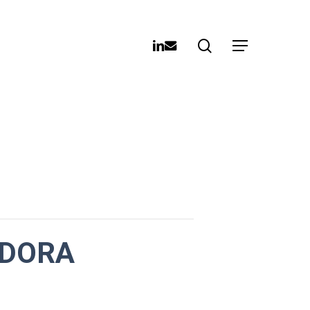
search
linkedin
email
Menu
l DORA