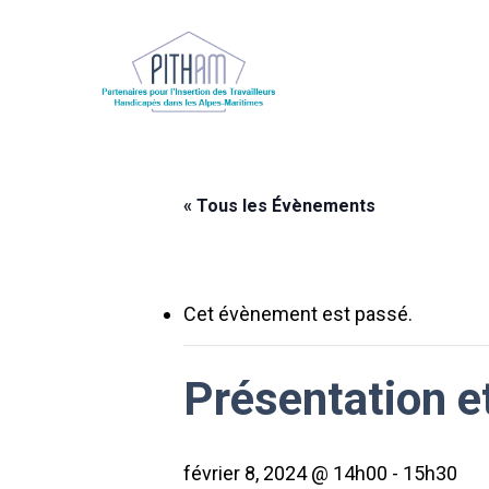
Skip
to
main
content
Appuyer sur enter pour chercher ou ESC pou
« Tous les Évènements
Cet évènement est passé.
Présentation et
février 8, 2024 @ 14h00
-
15h30